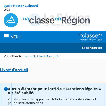
Panneau de gestion des cookies
Lycée Hector Guimard
Menu de la rubrique
Contenu
Lyon
MENU
Se connecter
Vous êtes ici :
Accueil
›
Livret d'accueil
›
Livret d'accueil
Aucun élément pour l'article « Mentions légales »
n'a été publié.
Vous pouvez vous rapprocher de l'administrateur de votre ENT
pour plus d'informations.