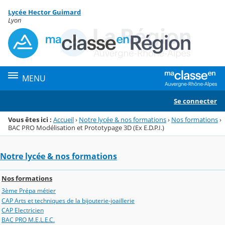
Panneau de gestion des cookies
Lycée Hector Guimard
Menu de la rubrique
Contenu
Lyon
MENU
Se connecter
Vous êtes ici :
Accueil
›
Notre lycée & nos formations
›
Nos formations
›
BAC PRO Modélisation et Prototypage 3D (Ex E.D.P.I.)
Notre lycée & nos formations
Nos formations
3ème Prépa métier
CAP Arts et techniques de la bijouterie-joaillerie
CAP Electricien
BAC PRO M.E.L.E.C.