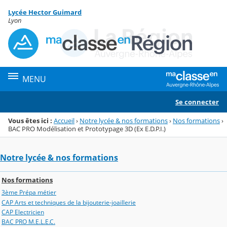
Panneau de gestion des cookies
Lycée Hector Guimard
Menu de la rubrique
Contenu
Lyon
MENU
Se connecter
Vous êtes ici :
Accueil
›
Notre lycée & nos formations
›
Nos formations
›
BAC PRO Modélisation et Prototypage 3D (Ex E.D.P.I.)
Notre lycée & nos formations
Nos formations
3ème Prépa métier
CAP Arts et techniques de la bijouterie-joaillerie
CAP Electricien
BAC PRO M.E.L.E.C.