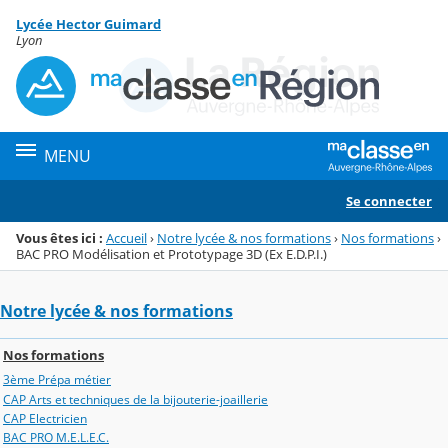
Panneau de gestion des cookies
Lycée Hector Guimard
Menu de la rubrique
Contenu
Lyon
MENU
Se connecter
Vous êtes ici :
Accueil
›
Notre lycée & nos formations
›
Nos formations
›
BAC PRO Modélisation et Prototypage 3D (Ex E.D.P.I.)
Notre lycée & nos formations
Nos formations
3ème Prépa métier
CAP Arts et techniques de la bijouterie-joaillerie
CAP Electricien
BAC PRO M.E.L.E.C.