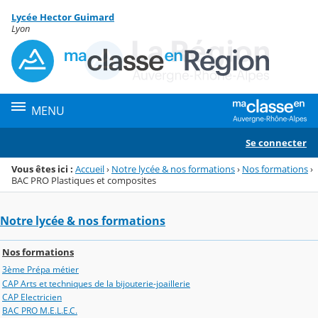
Panneau de gestion des cookies
Lycée Hector Guimard
Menu de la rubrique
Contenu
Lyon
MENU
Se connecter
Vous êtes ici :
Accueil
›
Notre lycée & nos formations
›
Nos formations
›
BAC PRO Plastiques et composites
Notre lycée & nos formations
Nos formations
3ème Prépa métier
CAP Arts et techniques de la bijouterie-joaillerie
CAP Electricien
BAC PRO M.E.L.E.C.