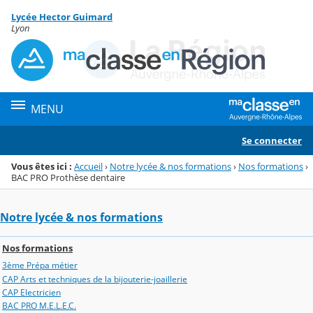
Panneau de gestion des cookies
Lycée Hector Guimard
Menu de la rubrique
Contenu
Lyon
MENU
Se connecter
Vous êtes ici :
Accueil
›
Notre lycée & nos formations
›
Nos formations
›
BAC PRO Prothèse dentaire
Notre lycée & nos formations
Nos formations
3ème Prépa métier
CAP Arts et techniques de la bijouterie-joaillerie
CAP Electricien
BAC PRO M.E.L.E.C.