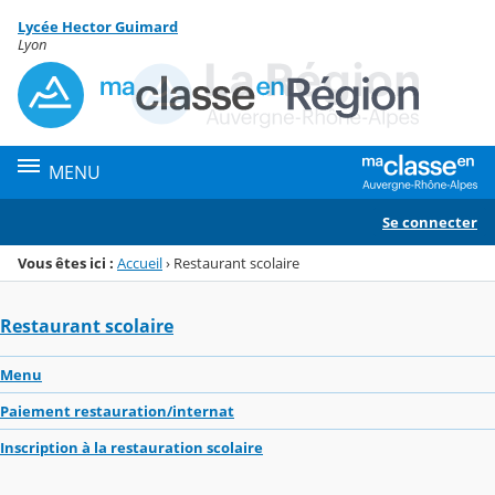
Panneau de gestion des cookies
Lycée Hector Guimard
Menu de la rubrique
Contenu
Lyon
MENU
Se connecter
Vous êtes ici :
Accueil
›
Restaurant scolaire
Restaurant scolaire
Menu
Paiement restauration/internat
Inscription à la restauration scolaire