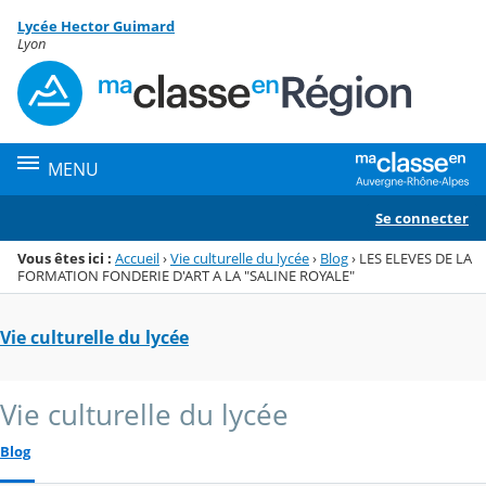
Panneau de gestion des cookies
Lycée Hector Guimard
Menu de la rubrique
Contenu
Lyon
MENU
Se connecter
Vous êtes ici :
Accueil
›
Vie culturelle du lycée
›
Blog
›
LES ELEVES DE LA
FORMATION FONDERIE D'ART A LA "SALINE ROYALE"
Vie culturelle du lycée
Vie culturelle du lycée
Blog