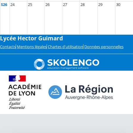
S26
24
25
26
27
28
29
30
Lycée Hector Guimard
Contacts
Mentions légales
Chartes d'utilisation
Données personnelles