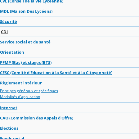
CVL (Conseil de la Vie Lycéenne)
MDL (Maison Des Lycéens)
Sécurité
CDI
Service social et de santé
Orientation
PFMP (Bac) et stages (BTS)
CESC (Comité d'Education à la Santé et à la Citoyenneté)
Règlement intérieur
Principes généraux et spécifiques
Modalités d'application
Internat
CAO (Commission des Appels d'Offre)
Elections
Fonds social