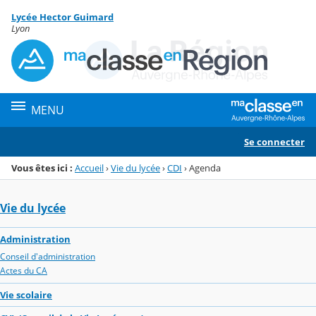
Panneau de gestion des cookies
Lycée Hector Guimard
Menu de la rubrique
Contenu
Lyon
MENU
Se connecter
Vous êtes ici :
Accueil
›
Vie du lycée
›
CDI
›
Agenda
Vie du lycée
Administration
Conseil d'administration
Actes du CA
Vie scolaire