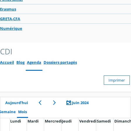
Erasmus
GRETA-CFA
Numérique
CDI
Accueil
Blog
Agenda
Dossiers partagés
Imprimer
Aujourd’hui
Juin 2024
Semaine
Mois
Lundi
Mardi
Mercredi
Jeudi
Vendredi
Samedi
Dimanc