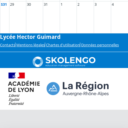
S31
29
30
31
1
2
3
4
Lycée Hector Guimard
Contacts
Mentions légales
Chartes d'utilisation
Données personnelles