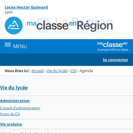
Panneau de gestion des cookies
Lycée Hector Guimard
Menu de la rubrique
Contenu
Lyon
MENU
Se connecter
Vous êtes ici :
Accueil
›
Vie du lycée
›
CDI
›
Agenda
Vie du lycée
Administration
Conseil d'administration
Actes du CA
Vie scolaire