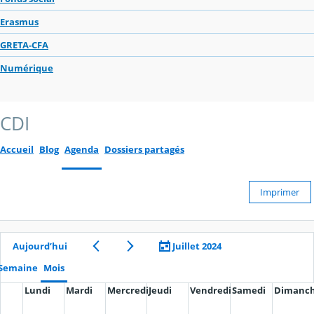
Erasmus
GRETA-CFA
Numérique
CDI
Accueil
Blog
Agenda
Dossiers partagés
Imprimer
Aujourd’hui
Juillet 2024
Semaine
Mois
Lundi
Mardi
Mercredi
Jeudi
Vendredi
Samedi
Dimanc