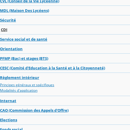
CVL (Conseil de la Vie Lycéenne)
MDL (Maison Des Lycéens)
Sécurité
CDI
Service social et de santé
Orientation
PFMP (Bac) et stages (BTS)
CESC (Comité d'Education à la Santé et à la Citoyenneté)
Règlement intérieur
Principes généraux et spécifiques
Modalités d'application
Internat
CAO (Commission des Appels d'Offre)
Elections
Fonds social