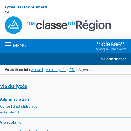
Panneau de gestion des cookies
Lycée Hector Guimard
Menu de la rubrique
Contenu
Lyon
MENU
Se connecter
Vous êtes ici :
Accueil
›
Vie du lycée
›
CDI
›
Agenda
Vie du lycée
Administration
Conseil d'administration
Actes du CA
Vie scolaire