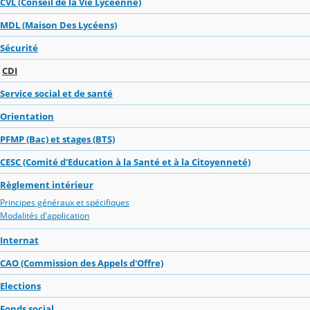
CVL (Conseil de la Vie Lycéenne)
MDL (Maison Des Lycéens)
Sécurité
CDI
Service social et de santé
Orientation
PFMP (Bac) et stages (BTS)
CESC (Comité d'Education à la Santé et à la Citoyenneté)
Règlement intérieur
Principes généraux et spécifiques
Modalités d'application
Internat
CAO (Commission des Appels d'Offre)
Elections
Fonds social