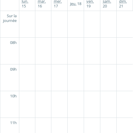
lun.
mar.
mer.
ven.
sam.
dim.
jeu.
18
15
16
17
19
20
21
Sur la
journée
08h
09h
10h
11h