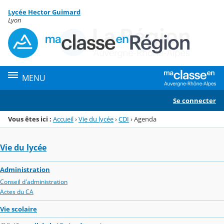
Panneau de gestion des cookies
Lycée Hector Guimard
Menu de la rubrique
Contenu
Lyon
MENU
Se connecter
Vous êtes ici :
Accueil
›
Vie du lycée
›
CDI
›
Agenda
Vie du lycée
Administration
Conseil d'administration
Actes du CA
Vie scolaire