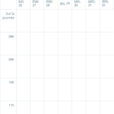
lun.
mar.
mer.
ven.
sam.
dim.
jeu.
29
26
27
28
30
31
01
Sur la
journée
08h
09h
10h
11h