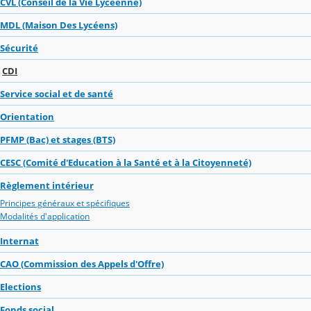
CVL (Conseil de la Vie Lycéenne)
MDL (Maison Des Lycéens)
Sécurité
CDI
Service social et de santé
Orientation
PFMP (Bac) et stages (BTS)
CESC (Comité d'Education à la Santé et à la Citoyenneté)
Règlement intérieur
Principes généraux et spécifiques
Modalités d'application
Internat
CAO (Commission des Appels d'Offre)
Elections
Fonds social