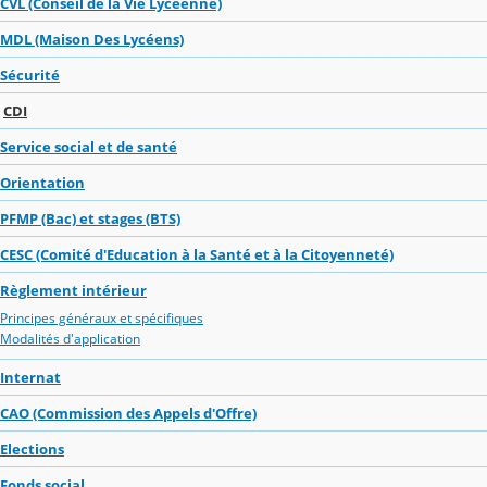
CVL (Conseil de la Vie Lycéenne)
MDL (Maison Des Lycéens)
Sécurité
CDI
Service social et de santé
Orientation
PFMP (Bac) et stages (BTS)
CESC (Comité d'Education à la Santé et à la Citoyenneté)
Règlement intérieur
Principes généraux et spécifiques
Modalités d'application
Internat
CAO (Commission des Appels d'Offre)
Elections
Fonds social