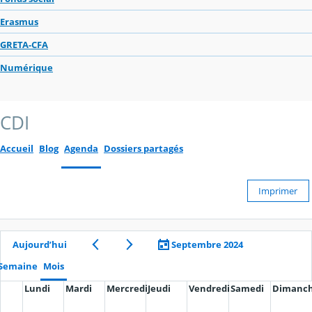
Erasmus
GRETA-CFA
Numérique
CDI
Accueil
Blog
Agenda
Dossiers partagés
Imprimer
Aujourd’hui
Septembre 2024
Semaine
Mois
Lundi
Mardi
Mercredi
Jeudi
Vendredi
Samedi
Dimanc