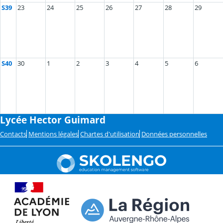
S39
23
24
25
26
27
28
29
S40
30
1
2
3
4
5
6
Lycée Hector Guimard
Contacts
Mentions légales
Chartes d'utilisation
Données personnelles