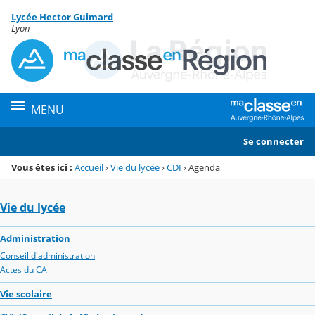
Panneau de gestion des cookies
Lycée Hector Guimard
Menu de la rubrique
Contenu
Lyon
MENU
Se connecter
Vous êtes ici :
Accueil
›
Vie du lycée
›
CDI
›
Agenda
Vie du lycée
Administration
Conseil d'administration
Actes du CA
Vie scolaire