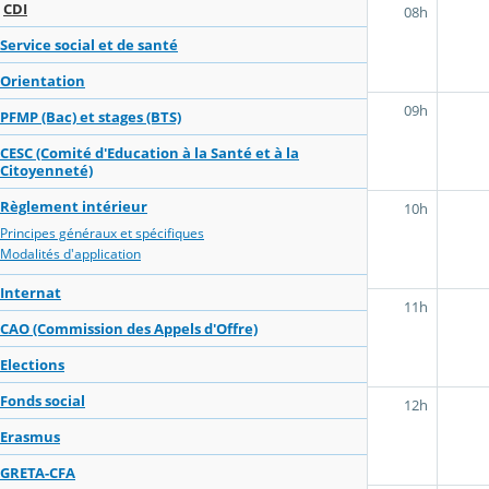
CDI
08h
Service social et de santé
Orientation
09h
PFMP (Bac) et stages (BTS)
CESC (Comité d'Education à la Santé et à la
Citoyenneté)
Règlement intérieur
10h
Principes généraux et spécifiques
Modalités d'application
Internat
11h
CAO (Commission des Appels d'Offre)
Elections
Fonds social
12h
Erasmus
GRETA-CFA