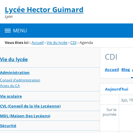
Panneau de gestion des cookies
Lycée Hector Guimard
Menu de la rubrique
Contenu
Lyon
MENU
Vous êtes ici :
Accueil
›
Vie du lycée
›
CDI
›
Agenda
CDI
Vie du lycée
Accueil
Blog
Administration
Conseil d'administration
Actes du CA
Aujourd’hui
Vie scolaire
lun.
10
CVL (Conseil de la Vie Lycéenne)
Sur la
journée
MDL (Maison Des Lycéens)
Sécurité