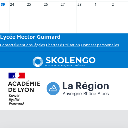
S9
24
25
26
27
28
1
2
Lycée Hector Guimard
Contacts
Mentions légales
Chartes d'utilisation
Données personnelles