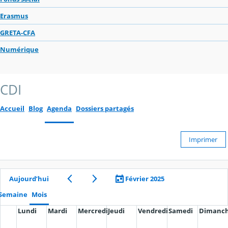
Erasmus
GRETA-CFA
Numérique
CDI
Accueil
Blog
Agenda
Dossiers partagés
Imprimer
Aujourd’hui
Février 2025
Semaine
Mois
Lundi
Mardi
Mercredi
Jeudi
Vendredi
Samedi
Dimanc