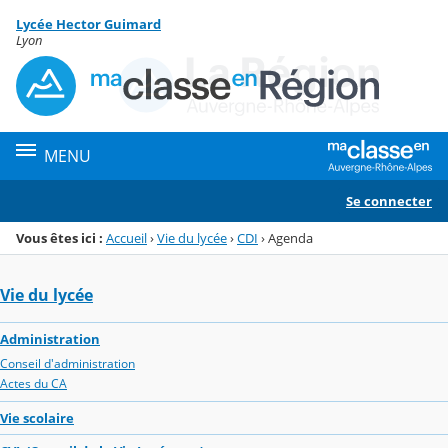
Panneau de gestion des cookies
Lycée Hector Guimard
Menu de la rubrique
Contenu
Lyon
MENU
Se connecter
Vous êtes ici :
Accueil
›
Vie du lycée
›
CDI
›
Agenda
Vie du lycée
Administration
Conseil d'administration
Actes du CA
Vie scolaire