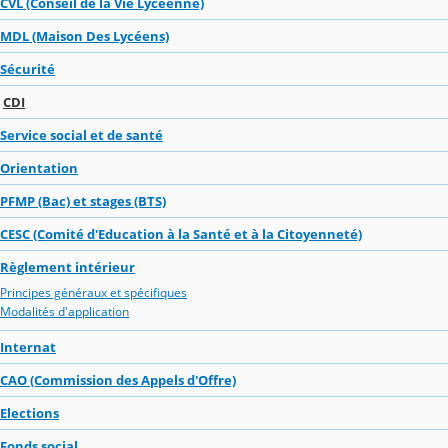
CVL (Conseil de la Vie Lycéenne)
MDL (Maison Des Lycéens)
Sécurité
CDI
Service social et de santé
Orientation
PFMP (Bac) et stages (BTS)
CESC (Comité d'Education à la Santé et à la Citoyenneté)
Règlement intérieur
Principes généraux et spécifiques
Modalités d'application
Internat
CAO (Commission des Appels d'Offre)
Elections
Fonds social