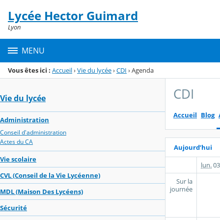
Panneau de gestion des cookies
Lycée Hector Guimard
Menu de la rubrique
Contenu
Lyon
MENU
Vous êtes ici :
Accueil
›
Vie du lycée
›
CDI
›
Agenda
CDI
Vie du lycée
Accueil
Blog
Administration
Conseil d'administration
Actes du CA
Aujourd’hui
Vie scolaire
lun.
03
CVL (Conseil de la Vie Lycéenne)
Sur la
journée
MDL (Maison Des Lycéens)
Sécurité