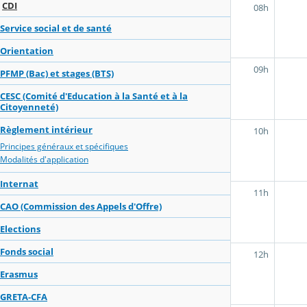
CDI
08h
Service social et de santé
Orientation
09h
PFMP (Bac) et stages (BTS)
CESC (Comité d'Education à la Santé et à la
Citoyenneté)
Règlement intérieur
10h
Principes généraux et spécifiques
Modalités d'application
Internat
11h
CAO (Commission des Appels d'Offre)
Elections
Fonds social
12h
Erasmus
GRETA-CFA