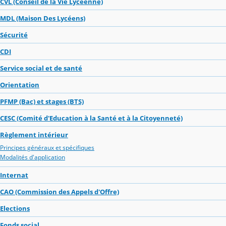
CVL (Conseil de la Vie Lycéenne)
MDL (Maison Des Lycéens)
Sécurité
CDI
Service social et de santé
Orientation
PFMP (Bac) et stages (BTS)
CESC (Comité d'Education à la Santé et à la Citoyenneté)
Règlement intérieur
Principes généraux et spécifiques
Modalités d'application
Internat
CAO (Commission des Appels d'Offre)
Elections
Fonds social