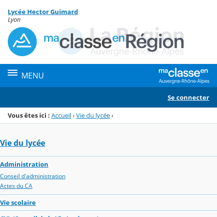
Panneau de gestion des cookies
Lycée Hector Guimard
Menu de la rubrique
Contenu
Lyon
MENU
Se connecter
Vous êtes ici :
Accueil
›
Vie du lycée
›
Vie du lycée
Administration
Conseil d'administration
Actes du CA
Vie scolaire