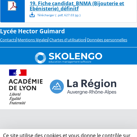
19. Fiche candidat_BNMA (Bijouterie et
Ebénisterie)_définitf
Télécharger
( .
pdf
,
627.03
ko
)
Lycée Hector Guimard
Contacts
Mentions légales
Chartes d'utilisation
Données personnelles
Ce site utilise des cookies et vous donne le contrôle sur