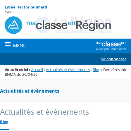
Panneau de gestion des cookies
Lycée Hector Guimard
Menu de la rubrique
Contenu
Lyon
MENU
Se connecter
Vous êtes ici :
Accueil
›
Actualités et évènements
›
Blog
›
Dernières info
BNMA du 30/04/26
Actualités et évènements
Actualités et évènements
Blog