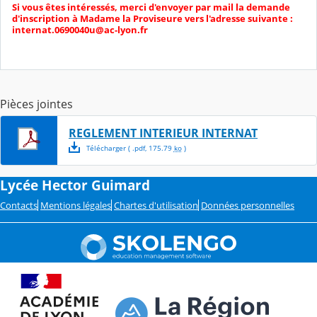
Si vous êtes intéressés, merci d'envoyer par mail la demande
d'inscription à Madame la Proviseure vers l'adresse suivante :
internat.0690040u@ac-lyon.fr
Pièces jointes
REGLEMENT INTERIEUR INTERNAT
Télécharger
( .
pdf
,
175.79
ko
)
Lycée Hector Guimard
Contacts
Mentions légales
Chartes d'utilisation
Données personnelles