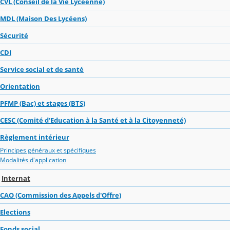
CVL (Conseil de la Vie Lycéenne)
MDL (Maison Des Lycéens)
Sécurité
CDI
Service social et de santé
Orientation
PFMP (Bac) et stages (BTS)
CESC (Comité d'Education à la Santé et à la Citoyenneté)
Règlement intérieur
Principes généraux et spécifiques
Modalités d'application
Internat
CAO (Commission des Appels d'Offre)
Elections
Fonds social