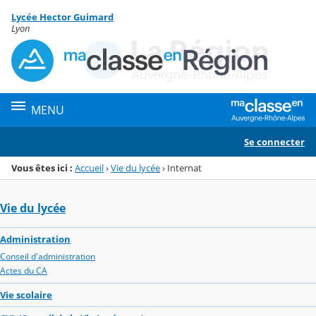
Panneau de gestion des cookies
Lycée Hector Guimard
Menu de la rubrique
Contenu
Lyon
MENU
Se connecter
Vous êtes ici :
Accueil
›
Vie du lycée
›
Internat
Vie du lycée
Administration
Conseil d'administration
Actes du CA
Vie scolaire