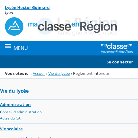
Panneau de gestion des cookies
Lycée Hector Guimard
Menu de la rubrique
Contenu
Lyon
MENU
Se connecter
Vous êtes ici :
Accueil
›
Vie du lycée
›
Règlement intérieur
Vie du lycée
Administration
Conseil d'administration
Actes du CA
Vie scolaire