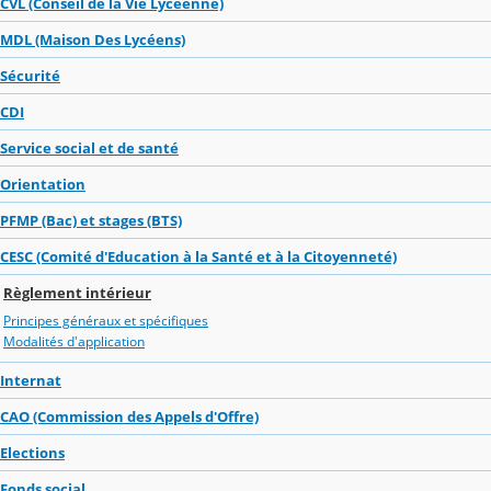
CVL (Conseil de la Vie Lycéenne)
MDL (Maison Des Lycéens)
Sécurité
CDI
Service social et de santé
Orientation
PFMP (Bac) et stages (BTS)
CESC (Comité d'Education à la Santé et à la Citoyenneté)
Règlement intérieur
Principes généraux et spécifiques
Modalités d'application
Internat
CAO (Commission des Appels d'Offre)
Elections
Fonds social