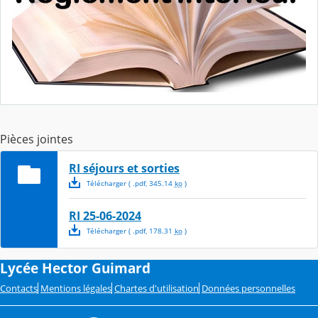
Pièces jointes
RI séjours et sorties
Télécharger
( .
pdf
,
345.14
ko
)
RI 25-06-2024
Télécharger
( .
pdf
,
178.31
ko
)
Lycée Hector Guimard
Contacts
Mentions légales
Chartes d'utilisation
Données personnelles