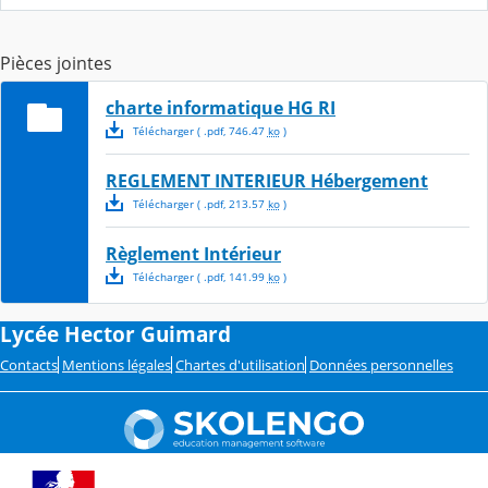
Pièces jointes
charte informatique HG RI
Télécharger
( .
pdf
,
746.47
ko
)
REGLEMENT INTERIEUR Hébergement
Télécharger
( .
pdf
,
213.57
ko
)
Règlement Intérieur
Télécharger
( .
pdf
,
141.99
ko
)
Lycée Hector Guimard
Contacts
Mentions légales
Chartes d'utilisation
Données personnelles