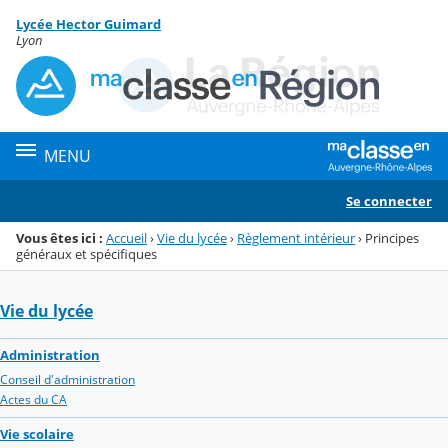
Panneau de gestion des cookies
Lycée Hector Guimard
Menu de la rubrique
Contenu
Lyon
MENU
Se connecter
Vous êtes ici :
Accueil
›
Vie du lycée
›
Règlement intérieur
›
Principes
généraux et spécifiques
Vie du lycée
Administration
Conseil d'administration
Actes du CA
Vie scolaire