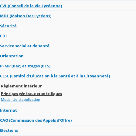
CVL (Conseil de la Vie Lycéenne)
MDL (Maison Des Lycéens)
Sécurité
CDI
Service social et de santé
Orientation
PFMP (Bac) et stages (BTS)
CESC (Comité d'Education à la Santé et à la Citoyenneté)
Règlement intérieur
Principes généraux et spécifiques
Modalités d'application
Internat
CAO (Commission des Appels d'Offre)
Elections