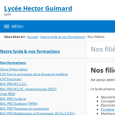
Panneau de gestion des cookies
Lycée Hector Guimard
Menu de la rubrique
Contenu
Lyon
MENU
Vous êtes ici :
Accueil
›
Notre lycée & nos formations
›
Nos filières
Nos fili
Notre lycée & nos formations
Nos formations
Nos fil
3ème Prépa métier
CAP Arts et techniques de la bijouterie-joaillerie
CAP Electricien
Par Admin MATHIE
BAC PRO M.E.L.E.C.
Le lycée propose 
BAC PRO M.S.P.C. (Apprentissage SNCF)
2nde REMI
Bijouteri
BAC PRO Fonderie
Concepti
BAC PRO Outillage (TRPM)
Électricit
BAC PRO Plastiques et composites
Fonderie
Maintena
BAC PRO Modélisation et Prototypage 3D (Ex E.D.P.I.)