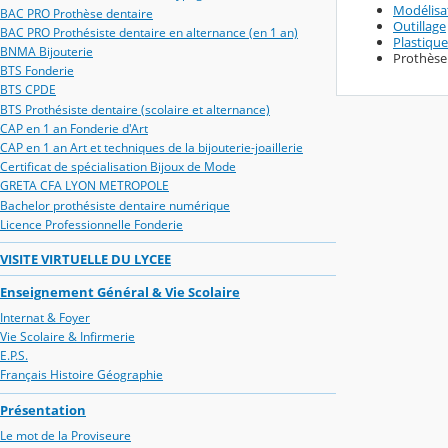
Modélisa
BAC PRO Prothèse dentaire
Outillage
BAC PRO Prothésiste dentaire en alternance (en 1 an)
Plastiqu
BNMA Bijouterie
Prothèse
BTS Fonderie
BTS CPDE
BTS Prothésiste dentaire (scolaire et alternance)
CAP en 1 an Fonderie d'Art
CAP en 1 an Art et techniques de la bijouterie-joaillerie
Certificat de spécialisation Bijoux de Mode
GRETA CFA LYON METROPOLE
Bachelor prothésiste dentaire numérique
Licence Professionnelle Fonderie
VISITE VIRTUELLE DU LYCEE
Enseignement Général & Vie Scolaire
Internat & Foyer
Vie Scolaire & Infirmerie
E.P.S.
Français Histoire Géographie
Présentation
Le mot de la Proviseure