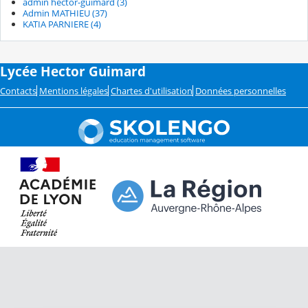
admin hector-guimard (3)
Admin MATHIEU (37)
KATIA PARNIERE (4)
Lycée Hector Guimard
Contacts
Mentions légales
Chartes d'utilisation
Données personnelles