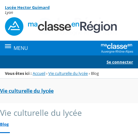
Panneau de gestion des cookies
Lycée Hector Guimard
Menu de la rubrique
Contenu
Lyon
MENU
Se connecter
Vous êtes ici :
Accueil
›
Vie culturelle du lycée
›
Blog
Vie culturelle du lycée
Vie culturelle du lycée
Blog