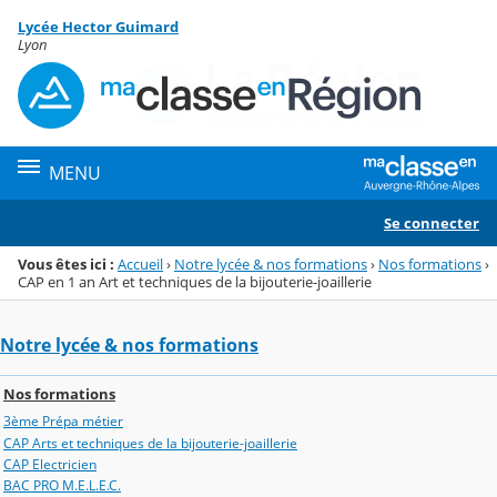
Panneau de gestion des cookies
Lycée Hector Guimard
Menu de la rubrique
Contenu
Lyon
MENU
Se connecter
Vous êtes ici :
Accueil
›
Notre lycée & nos formations
›
Nos formations
›
CAP en 1 an Art et techniques de la bijouterie-joaillerie
Notre lycée & nos formations
Nos formations
3ème Prépa métier
CAP Arts et techniques de la bijouterie-joaillerie
CAP Electricien
BAC PRO M.E.L.E.C.