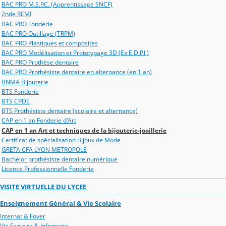
BAC PRO M.S.P.C. (Apprentissage SNCF)
2nde REMI
BAC PRO Fonderie
BAC PRO Outillage (TRPM)
BAC PRO Plastiques et composites
BAC PRO Modélisation et Prototypage 3D (Ex E.D.P.I.)
BAC PRO Prothèse dentaire
BAC PRO Prothésiste dentaire en alternance (en 1 an)
BNMA Bijouterie
BTS Fonderie
BTS CPDE
BTS Prothésiste dentaire (scolaire et alternance)
CAP en 1 an Fonderie d'Art
CAP en 1 an Art et techniques de la bijouterie-joaillerie
Certificat de spécialisation Bijoux de Mode
GRETA CFA LYON METROPOLE
Bachelor prothésiste dentaire numérique
Licence Professionnelle Fonderie
VISITE VIRTUELLE DU LYCEE
Enseignement Général & Vie Scolaire
Internat & Foyer
Vie Scolaire & Infirmerie