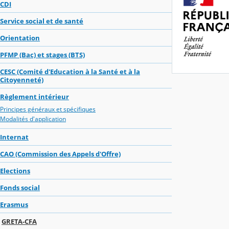
CDI
Service social et de santé
Orientation
PFMP (Bac) et stages (BTS)
CESC (Comité d'Education à la Santé et à la
Citoyenneté)
Règlement intérieur
Principes généraux et spécifiques
Modalités d'application
Internat
CAO (Commission des Appels d'Offre)
Elections
Fonds social
Erasmus
GRETA-CFA