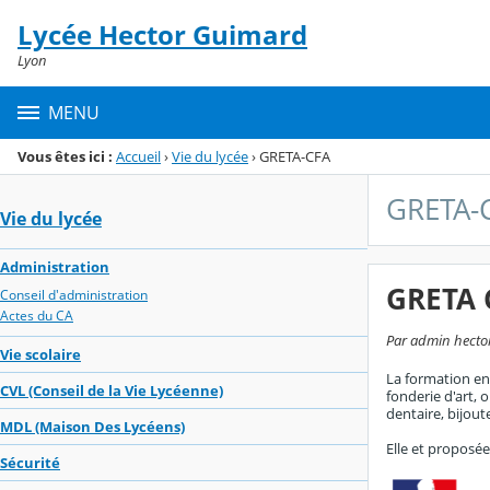
Panneau de gestion des cookies
Lycée Hector Guimard
Menu de la rubrique
Contenu
Lyon
MENU
Vous êtes ici :
Accueil
›
Vie du lycée
›
GRETA-CFA
GRETA-
Vie du lycée
Administration
GRETA 
Conseil d'administration
Actes du CA
Par admin hector
Vie scolaire
La formation en 
CVL (Conseil de la Vie Lycéenne)
fonderie d'art,
dentaire, bijoute
MDL (Maison Des Lycéens)
Elle et proposée
Sécurité