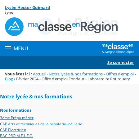
Panneau de gestion des cookies
Lycée Hector Guimard
Menu de la rubrique
Contenu
Lyon
MENU
Se connecter
Vous êtes ici :
Accueil
›
Notre lycée & nos formations
›
Offres d'emploi
›
Blog
›
Février 2024 - Offre d'emploi Fondeur - Laboratoire Pourquery
Notre lycée & nos formations
Nos formations
3ème Prépa métier
CAP Arts et techniques de la bijouterie-joaillerie
CAP Electricien
BAC PRO M.E.L.E.C.