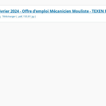
évrier 2024 - Offre d'emploi Mécanicien Mouliste - TEXEN
Télécharger
( .
pdf
,
155.81
ko
)