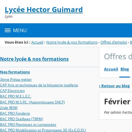
Panneau de gestion des cookies
Lycée Hector Guimard
Menu de la rubrique
Contenu
Lyon
MENU
Vous êtes ici :
Accueil
›
Notre lycée & nos formations
›
Offres d'emploi
›
B
Offres 
Notre lycée & nos formations
Accueil
Blog
Nos formations
3ème Prépa métier
CAP Arts et techniques de la bijouterie-joaillerie
‹
Retour au blog
CAP Electricien
BAC PRO M.E.L.E.C.
Février
BAC PRO M.S.P.C. (Apprentissage SNCF)
2nde REMI
Par admin hector-
BAC PRO Fonderie
BAC PRO Outillage (TRPM)
BAC PRO Plastiques et composites
BAC PRO Modélisation et Prototypage 3D (Ex E.D.P.I.)