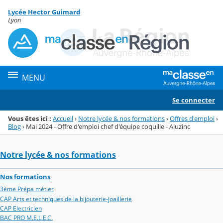
Panneau de gestion des cookies
Lycée Hector Guimard
Menu de la rubrique
Contenu
Lyon
MENU
Se connecter
Vous êtes ici :
Accueil
›
Notre lycée & nos formations
›
Offres d'emploi
›
Blog
›
Mai 2024 - Offre d'emploi chef d'équipe coquille - Aluzinc
Notre lycée & nos formations
Nos formations
3ème Prépa métier
CAP Arts et techniques de la bijouterie-joaillerie
CAP Electricien
BAC PRO M.E.L.E.C.