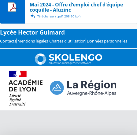
Mai 2024 - Offre d'emploi chef d'équipe
coquille - Aluzinc
Télécharger
( .
pdf
,
208.60
ko
)
Lycée Hector Guimard
Contacts
Mentions légales
Chartes d'utilisation
Données personnelles