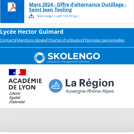
Mars 2024 - Offre d'alternance Outillage -
Saint Jean Tooling
Télécharger
( .
pdf
,
143.50
ko
)
Lycée Hector Guimard
Contacts
Mentions légales
Chartes d'utilisation
Données personnelles