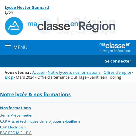
Panneau de gestion des cookies
Lycée Hector Guimard
Menu de la rubrique
Contenu
Lyon
MENU
Se connecter
Vous êtes ici :
Accueil
›
Notre lycée & nos formations
›
Offres d'emploi
›
Blog
›
Mars 2024 - Offre d'alternance Outillage - Saint Jean Tooling
Notre lycée & nos formations
Nos formations
3ème Prépa métier
CAP Arts et techniques de la bijouterie-joaillerie
CAP Electricien
BAC PRO M.E.L.E.C.