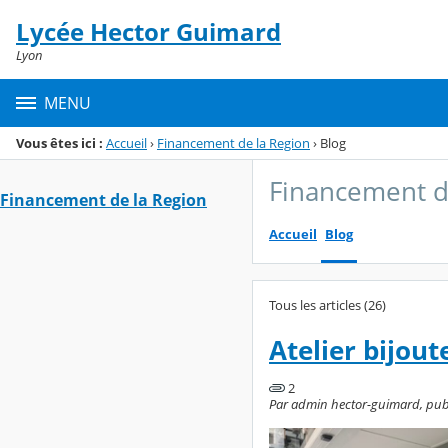
Panneau de gestion des cookies
Lycée Hector Guimard
Menu de la rubrique
Contenu
Lyon
MENU
Vous êtes ici :
Accueil
›
Financement de la Region
›
Blog
Financement d
Financement de la Region
Accueil
Blog
Tous les articles (26)
Atelier bijoute
2
Par admin hector-guimard, publi