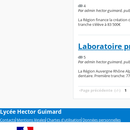
4
Par admin hector-guimard, publ
La Région finance la création 
tranche s'élève à 83 500€
Laboratoire p
5
Par admin hector-guimard, publ
La Région Auvergne Rhône Alp
dentaire. Première tranche: 7
‹
Page précédente
(-/-)
1
Lycée Hector Guimard
Contacts
Mentions légales
Chartes d'utilisation
Données personnelles