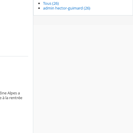
Tous (26)
admin hector-guimard (26)
hône Alpes a
 à la rentrée