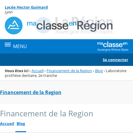
Panneau de gestion des cookies
Lycée Hector Guimard
Menu de la rubrique
Contenu
Lyon
MENU
Se connecter
Vous êtes ici :
Accueil
›
Financement de la Region
›
Blog
›
Laboratoire
prothèse dentaire, 2e tranche
Financement de la Region
Financement de la Region
Accueil
Blog