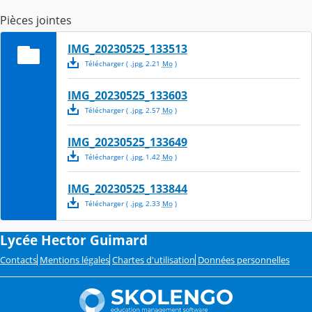
Pièces jointes
IMG_20230525_133513
Télécharger
( .
jpg
,
2.21
Mo
)
IMG_20230525_133603
Télécharger
( .
jpg
,
2.57
Mo
)
IMG_20230525_133649
Télécharger
( .
jpg
,
1.42
Mo
)
IMG_20230525_133844
Télécharger
( .
jpg
,
2.33
Mo
)
Lycée Hector Guimard
Contacts
Mentions légales
Chartes d'utilisation
Données personnelles