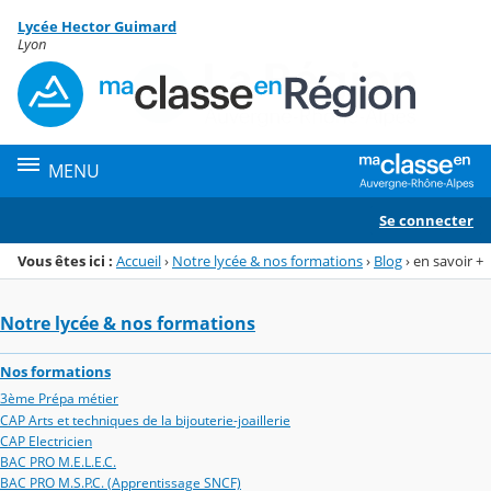
Panneau de gestion des cookies
Lycée Hector Guimard
Menu de la rubrique
Contenu
Lyon
MENU
Se connecter
Vous êtes ici :
Accueil
›
Notre lycée & nos formations
›
Blog
›
en savoir +
Notre lycée & nos formations
Nos formations
3ème Prépa métier
CAP Arts et techniques de la bijouterie-joaillerie
CAP Electricien
BAC PRO M.E.L.E.C.
BAC PRO M.S.P.C. (Apprentissage SNCF)