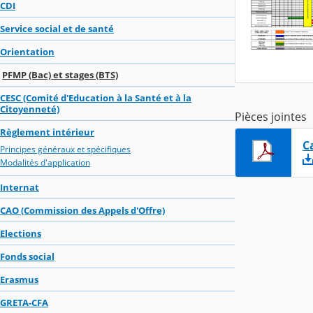
CDI
Service social et de santé
Orientation
PFMP (Bac) et stages (BTS)
CESC (Comité d'Education à la Santé et à la
Citoyenneté)
Pièces jointes
Règlement intérieur
C
Principes généraux et spécifiques
Modalités d'application
Internat
CAO (Commission des Appels d'Offre)
Elections
Fonds social
Erasmus
GRETA-CFA