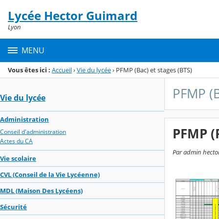
Panneau de gestion des cookies
Lycée Hector Guimard
Menu de la rubrique
Contenu
Lyon
MENU
Vous êtes ici :
Accueil
›
Vie du lycée
›
PFMP (Bac) et stages (BTS)
PFMP (B
Vie du lycée
Administration
PFMP (P
Conseil d'administration
Actes du CA
Par admin hector
Vie scolaire
CVL (Conseil de la Vie Lycéenne)
MDL (Maison Des Lycéens)
Sécurité