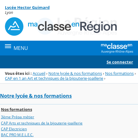
Panneau de gestion des cookies
Lycée Hector Guimard
Menu de la rubrique
Contenu
Lyon
MENU
Se connecter
Vous êtes ici :
Accueil
›
Notre lycée & nos formations
›
Nos formations
›
CAP en 1 an Art et techniques de la bijouterie-joaillerie
›
Notre lycée & nos formations
Nos formations
3ème Prépa métier
CAP Arts et techniques de la bijouterie-joaillerie
CAP Electricien
BAC PRO M.E.L.E.C.