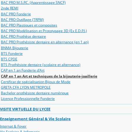
BAC PRO M.S.P.C. (Apprentissage SNCF)
2nde REMI
BAC PRO Fonderie
BAC PRO Outillage (TRPM)
BAC PRO Plastiques et composites
BAC PRO Modélisation et Prototypage 3D (Ex E.D.P.I.)
BAC PRO Prothèse dentaire
BAC PRO Prothésiste dentaire en alternance (en 1 an)
BNMA Bijouterie
BTS Fonderie
BTS CPDE
BTS Prothésiste dentaire (scolaire et alternance)
CAP en 1 an Fonderie d'Art
CAP en 1 an Art et techniques de la bijouterie-joaillerie
Certificat de spécialisation Bijoux de Mode
GRETA CFA LYON METROPOLE
Bachelor prothésiste dentaire numérique
Licence Professionnelle Fonderie
VISITE VIRTUELLE DU LYCEE
Enseignement Général & Vie Scolaire
Internat & Foyer
Vie Scolaire & Infirmerie