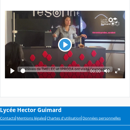
L
e
c
t
L
T
00:00
e
e
u
c
m
t
r
p
u
s
r
e
é
e
c
o
u
l
Lycée Hector Guimard
é
Contacts
Mentions légales
Chartes d'utilisation
Données personnelles