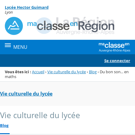
Panneau de gestion des cookies
Lycée Hector Guimard
Menu de la rubrique
Contenu
Lyon
MENU
Se connecter
Vous êtes ici :
Accueil
›
Vie culturelle du lycée
›
Blog
›
Du bon son... en
maths
Vie culturelle du lycée
Vie culturelle du lycée
Blog