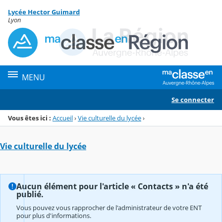
Panneau de gestion des cookies
Lycée Hector Guimard
Menu de la rubrique
Contenu
Lyon
MENU
Se connecter
Vous êtes ici :
Accueil
›
Vie culturelle du lycée
›
Vie culturelle du lycée
Aucun élément pour l'article « Contacts » n'a été
publié.
Vous pouvez vous rapprocher de l'administrateur de votre ENT
pour plus d'informations.