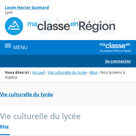
Panneau de gestion des cookies
Lycée Hector Guimard
Menu de la rubrique
Contenu
Lyon
MENU
Se connecter
Vous êtes ici :
Accueil
›
Vie culturelle du lycée
›
Blog
›
Nos lycéens à
l'opéra
Vie culturelle du lycée
Vie culturelle du lycée
Blog