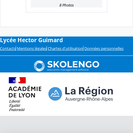
8 Photos
Lycée Hector Guimard
Contacts
Mentions légales
Chartes d'utilisation
Données personnelles