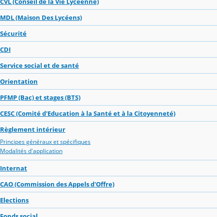
CVL (Conseil de la Vie Lycéenne)
MDL (Maison Des Lycéens)
Sécurité
CDI
Service social et de santé
Orientation
PFMP (Bac) et stages (BTS)
CESC (Comité d'Education à la Santé et à la Citoyenneté)
Règlement intérieur
Principes généraux et spécifiques
Modalités d'application
Internat
CAO (Commission des Appels d'Offre)
Elections
Fonds social