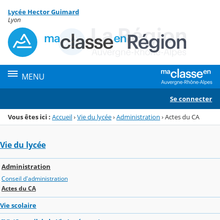
Panneau de gestion des cookies
Lycée Hector Guimard
Menu de la rubrique
Contenu
Lyon
MENU
Se connecter
Vous êtes ici :
Accueil
›
Vie du lycée
›
Administration
›
Actes du CA
Vie du lycée
Administration
Conseil d'administration
Actes du CA
Vie scolaire