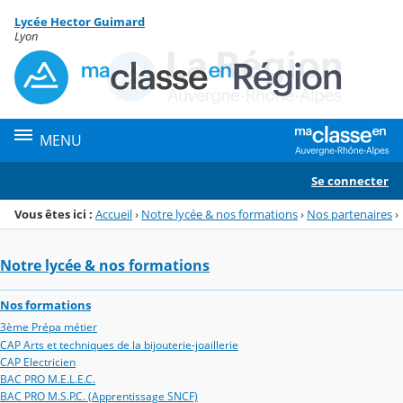
Panneau de gestion des cookies
Lycée Hector Guimard
Menu de la rubrique
Contenu
Lyon
MENU
Se connecter
Vous êtes ici :
Accueil
›
Notre lycée & nos formations
›
Nos partenaires
›
Notre lycée & nos formations
Nos formations
3ème Prépa métier
CAP Arts et techniques de la bijouterie-joaillerie
CAP Electricien
BAC PRO M.E.L.E.C.
BAC PRO M.S.P.C. (Apprentissage SNCF)