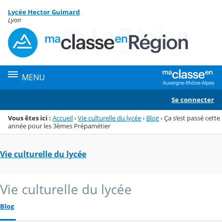
Panneau de gestion des cookies
Lycée Hector Guimard
Menu de la rubrique
Contenu
Lyon
MENU
Se connecter
Vous êtes ici :
Accueil
›
Vie culturelle du lycée
›
Blog
›
Ça s’est passé cette
année pour les 3èmes Prépamétier
Vie culturelle du lycée
Vie culturelle du lycée
Blog