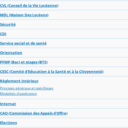
CVL (Conseil de la Vie Lycéenne)
MDL (Maison Des Lycéens)
Sécurité
CDI
Service social et de santé
Orientation
PFMP (Bac) et stages (BTS)
CESC (Comité d'Education à la Santé et à la Citoyenneté)
Règlement intérieur
Principes généraux et spécifiques
Modalités d'application
Internat
CAO (Commission des Appels d'Offre)
Elections