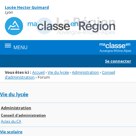
Panneau de gestion des cookies
Lycée Hector Guimard
Menu de la rubrique
Contenu
Lyon
MENU
Se connecter
Vous êtes ici :
Accueil
›
Vie du lycée
›
Administration
›
Conseil
d'administration
›
Forum
Vie du lycée
Administration
Conseil d'administration
Actes du CA
Vie scolaire