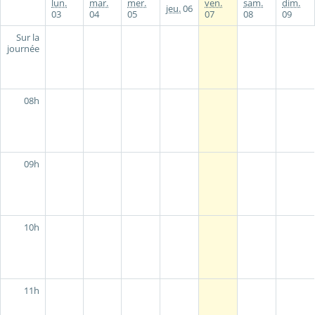
lun.
mar.
mer.
ven.
sam.
dim.
jeu.
06
03
04
05
07
08
09
Sur la
journée
08h
09h
10h
11h