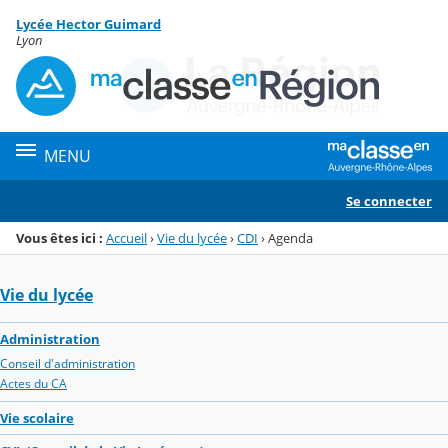
Panneau de gestion des cookies
Lycée Hector Guimard
Menu de la rubrique
Contenu
Lyon
MENU
Se connecter
Vous êtes ici :
Accueil
›
Vie du lycée
›
CDI
›
Agenda
Vie du lycée
Administration
Conseil d'administration
Actes du CA
Vie scolaire