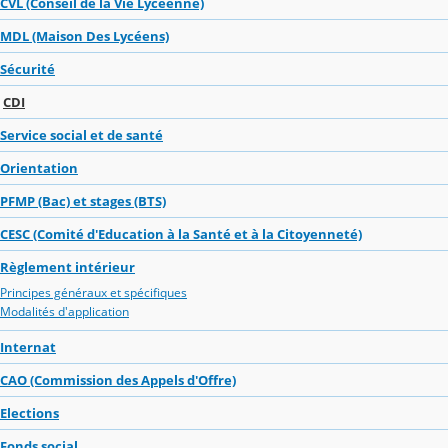
CVL (Conseil de la Vie Lycéenne)
MDL (Maison Des Lycéens)
Sécurité
CDI
Service social et de santé
Orientation
PFMP (Bac) et stages (BTS)
CESC (Comité d'Education à la Santé et à la Citoyenneté)
Règlement intérieur
Principes généraux et spécifiques
Modalités d'application
Internat
CAO (Commission des Appels d'Offre)
Elections
Fonds social