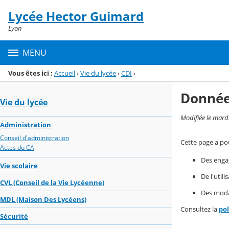
Panneau de gestion des cookies
Lycée Hector Guimard
Menu de la rubrique
Contenu
Lyon
MENU
Vous êtes ici :
Accueil
›
Vie du lycée
›
CDI
›
Donnée
Vie du lycée
Modifiée le mard
Administration
Conseil d'administration
Cette page a pou
Actes du CA
Des enga
Vie scolaire
De l'util
CVL (Conseil de la Vie Lycéenne)
Des modal
MDL (Maison Des Lycéens)
Consultez la
po
Sécurité