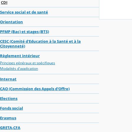
CDI
Service social et de santé
Orientation
PFMP (Bac) et stages (BTS)
CESC (Comité d'Education à la Santé et à la
Citoyenneté)
Règlement intérieur
Principes généraux et spécifiques
Modalités d'application
Internat
CAO (Commission des Appels d'Offre)
Elections
Fonds social
Erasmus
GRETA-CFA