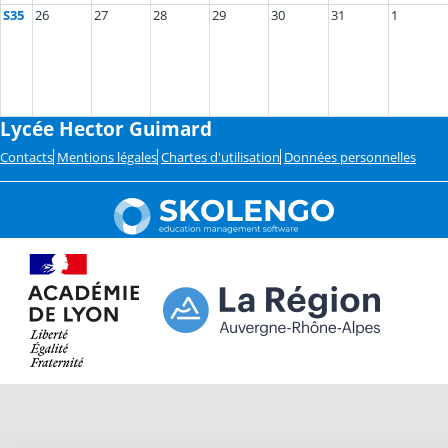
S35
26
27
28
29
30
31
1
Lycée Hector Guimard
Contacts
Mentions légales
Chartes d'utilisation
Données personnelles