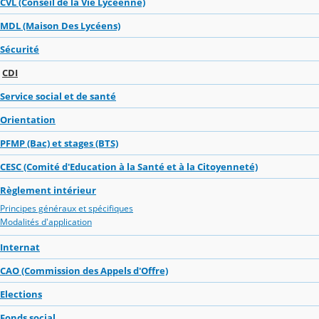
CVL (Conseil de la Vie Lycéenne)
MDL (Maison Des Lycéens)
Sécurité
CDI
Service social et de santé
Orientation
PFMP (Bac) et stages (BTS)
CESC (Comité d'Education à la Santé et à la Citoyenneté)
Règlement intérieur
Principes généraux et spécifiques
Modalités d'application
Internat
CAO (Commission des Appels d'Offre)
Elections
Fonds social