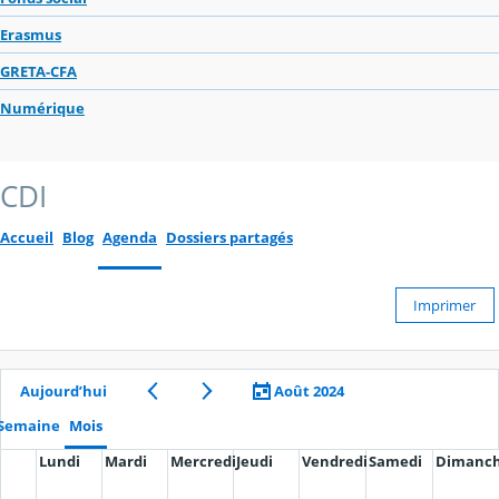
Erasmus
GRETA-CFA
Numérique
CDI
Accueil
Blog
Agenda
Dossiers partagés
Imprimer
Aujourd’hui
Août 2024
Semaine
Mois
Lundi
Mardi
Mercredi
Jeudi
Vendredi
Samedi
Dimanc