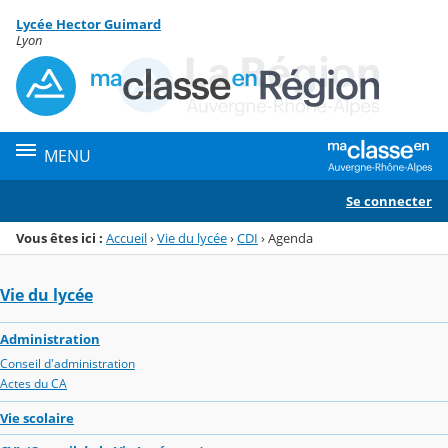
Panneau de gestion des cookies
Lycée Hector Guimard
Menu de la rubrique
Contenu
Lyon
MENU
Se connecter
Vous êtes ici :
Accueil
›
Vie du lycée
›
CDI
›
Agenda
Vie du lycée
Administration
Conseil d'administration
Actes du CA
Vie scolaire