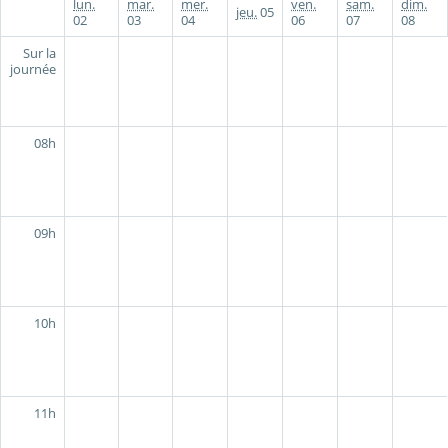
lun.
mar.
mer.
ven.
sam.
dim.
jeu.
05
02
03
04
06
07
08
Sur la
journée
08h
09h
10h
11h