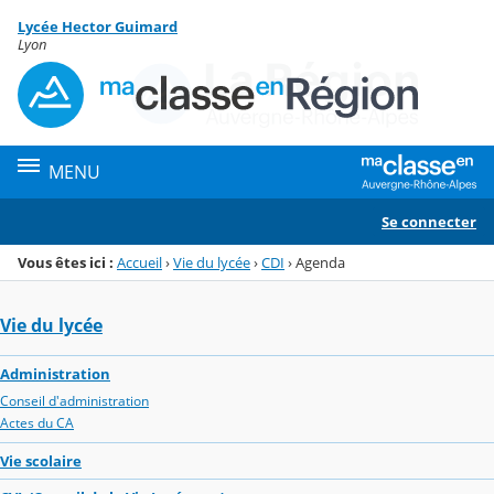
Panneau de gestion des cookies
Lycée Hector Guimard
Menu de la rubrique
Contenu
Lyon
MENU
Se connecter
Vous êtes ici :
Accueil
›
Vie du lycée
›
CDI
›
Agenda
Vie du lycée
Administration
Conseil d'administration
Actes du CA
Vie scolaire