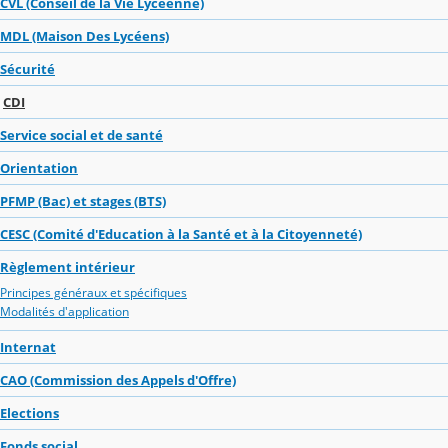
CVL (Conseil de la Vie Lycéenne)
MDL (Maison Des Lycéens)
Sécurité
CDI
Service social et de santé
Orientation
PFMP (Bac) et stages (BTS)
CESC (Comité d'Education à la Santé et à la Citoyenneté)
Règlement intérieur
Principes généraux et spécifiques
Modalités d'application
Internat
CAO (Commission des Appels d'Offre)
Elections
Fonds social