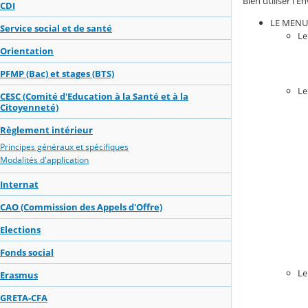
Bien utiliser l
CDI
LE MENU
Service social et de santé
Le
Orientation
PFMP (Bac) et stages (BTS)
Le
CESC (Comité d'Education à la Santé et à la
Citoyenneté)
Règlement intérieur
Principes généraux et spécifiques
Modalités d'application
Internat
CAO (Commission des Appels d'Offre)
Elections
Fonds social
Le
Erasmus
GRETA-CFA