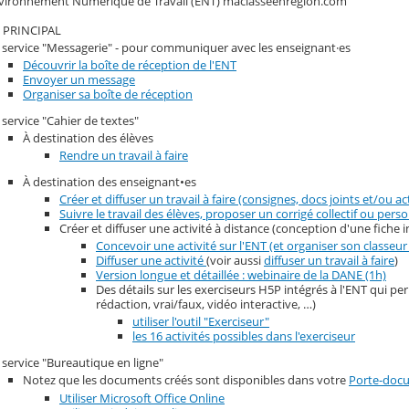
'Environnement Numérique de Travail (ENT) maclasseenregion.com
 PRINCIPAL
 service "Messagerie" - pour communiquer avec les enseignant·es
Découvrir la boîte de réception de l'ENT
Envoyer un message
Organiser sa boîte de réception
 service "Cahier de textes"
À destination des élèves
Rendre un travail à faire
À destination des enseignant•es
Créer et diffuser un travail à faire (consignes, docs joints et/ou ac
Suivre le travail des élèves, proposer un corrigé collectif ou pers
Créer et diffuser une activité à distance (conception d'une fiche i
Concevoir une activité sur l'ENT (et organiser son classe
Diffuser une activité
(voir aussi
diffuser un travail à faire
)
Version longue et détaillée : webinaire de la DANE (1h)
Des détails sur les exerciseurs H5P intégrés à l'ENT qui pe
rédaction, vrai/faux, vidéo interactive, …)
utiliser l'outil "Exerciseur"
les 16 activités possibles dans l'exerciseur
 service "Bureautique en ligne"
Notez que les documents créés sont disponibles dans votre
Porte-doc
Utiliser Microsoft Office Online