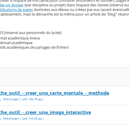
céder à l'espace de ma classe pour consulter documents et dossiers, pages et 
éer un dossier
(par discipline ou projet) dans l'espace des classes [réservé a
blications de pages
destinées aux élèves ou créées par eux (avant éventuelle d
établissement, mais la démarche est la même pour un article de "blog" réservé
S [réservé aux personnels du lycée]
rtail académique Arena
bmail académique
tils académiques de partages de fichiers
iche_outil_-_creer_une_carte_mentale_-_methode
Télécharger
( .
pdf
,
146.78
ko
)
iche_outil_-_creer_une_image_interactive
Télécharger
( .
pdf
,
156.04
ko
)