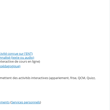
tivité conçue sur l'ENT)
onnalisé (texte ou audio)
nteractive de cours en ligne)
ur pédagogique)
rmettent des activités interactives (appariement, frise, QCM, Quizz,
uments
(
Services personnels
)