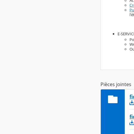
Ac
Cr
Pu
l'
E-SERVICE
Po
We
Ou
Pièces jointes
f
f