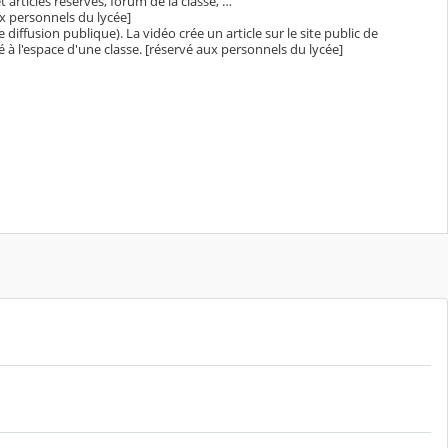
articles réservés, forum de la classe, …
ux personnels du lycée]
iffusion publique). La vidéo crée un article sur le site public de
 à l'espace d'une classe. [réservé aux personnels du lycée]