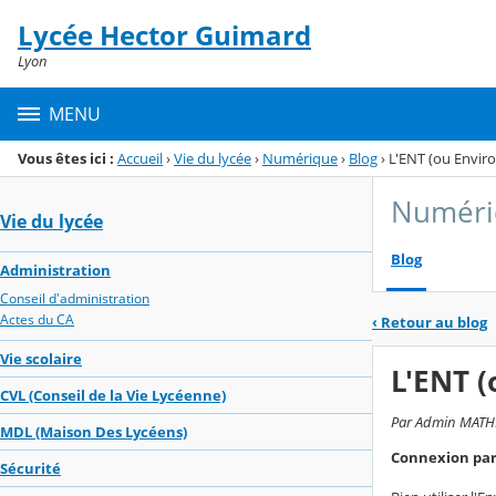
Panneau de gestion des cookies
Lycée Hector Guimard
Menu de la rubrique
Contenu
Lyon
MENU
Vous êtes ici :
Accueil
›
Vie du lycée
›
Numérique
›
Blog
›
L'ENT (ou Envir
Numéri
Vie du lycée
Blog
Administration
Conseil d'administration
Actes du CA
‹
Retour au blog
Vie scolaire
L'ENT 
CVL (Conseil de la Vie Lycéenne)
Par Admin MATHIE
MDL (Maison Des Lycéens)
Connexion pare
Sécurité