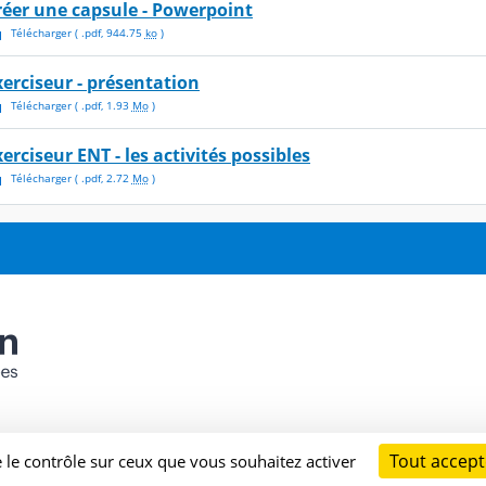
réer une capsule - Powerpoint
Télécharger
( .
pdf
,
944.75
ko
)
xerciseur - présentation
Télécharger
( .
pdf
,
1.93
Mo
)
erciseur ENT - les activités possibles
Télécharger
( .
pdf
,
2.72
Mo
)
Tout accept
e le contrôle sur ceux que vous souhaitez activer