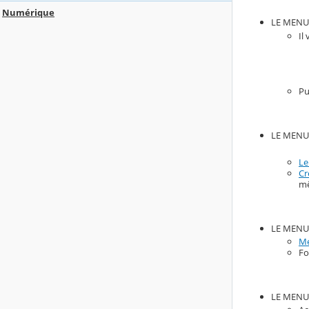
Numérique
LE MENU
Il
Pu
LE MENU
Le
Cr
mê
LE MENU
Mé
Fo
LE MENU 