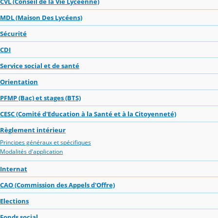
CVL (Conseil de la Vie Lycéenne)
MDL (Maison Des Lycéens)
Sécurité
CDI
Service social et de santé
Orientation
PFMP (Bac) et stages (BTS)
CESC (Comité d'Education à la Santé et à la Citoyenneté)
Règlement intérieur
Principes généraux et spécifiques
Modalités d'application
Internat
CAO (Commission des Appels d'Offre)
Elections
Fonds social