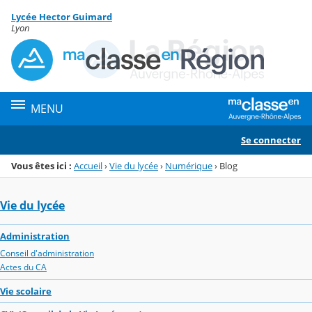
Panneau de gestion des cookies
Lycée Hector Guimard
Menu de la rubrique
Contenu
Lyon
MENU
Se connecter
Vous êtes ici :
Accueil
›
Vie du lycée
›
Numérique
›
Blog
Vie du lycée
Administration
Conseil d'administration
Actes du CA
Vie scolaire