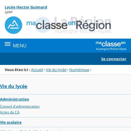
Panneau de gestion des cookies
Lycée Hector Guimard
Menu de la rubrique
Contenu
Lyon
MENU
Se connecter
Vous êtes ici :
Accueil
›
Vie du lycée
›
Numérique
›
Vie du lycée
Administration
Conseil d'administration
Actes du CA
Vie scolaire