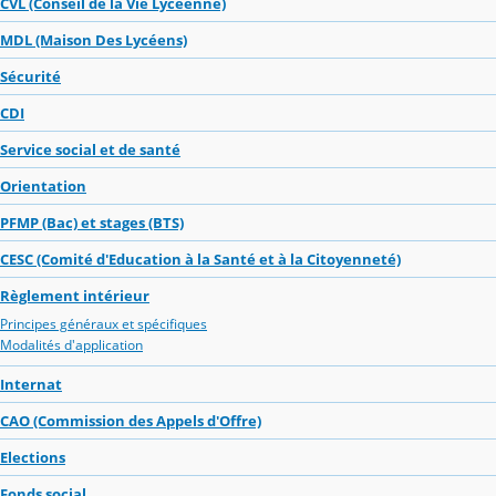
CVL (Conseil de la Vie Lycéenne)
MDL (Maison Des Lycéens)
Sécurité
CDI
Service social et de santé
Orientation
PFMP (Bac) et stages (BTS)
CESC (Comité d'Education à la Santé et à la Citoyenneté)
Règlement intérieur
Principes généraux et spécifiques
Modalités d'application
Internat
CAO (Commission des Appels d'Offre)
Elections
Fonds social