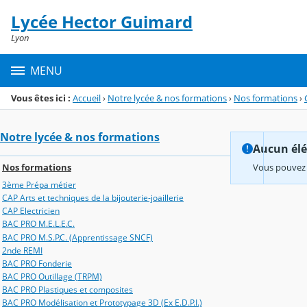
Panneau de gestion des cookies
Lycée Hector Guimard
Menu de la rubrique
Contenu
Lyon
MENU
Vous êtes ici :
Accueil
›
Notre lycée & nos formations
›
Nos formations
›
Notre lycée & nos formations
Aucun élém
Nos formations
Vous pouvez 
3ème Prépa métier
CAP Arts et techniques de la bijouterie-joaillerie
CAP Electricien
BAC PRO M.E.L.E.C.
BAC PRO M.S.P.C. (Apprentissage SNCF)
2nde REMI
BAC PRO Fonderie
BAC PRO Outillage (TRPM)
BAC PRO Plastiques et composites
BAC PRO Modélisation et Prototypage 3D (Ex E.D.P.I.)