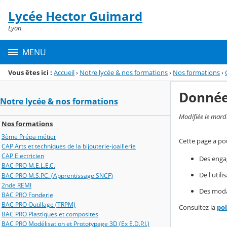
Panneau de gestion des cookies
Lycée Hector Guimard
Menu de la rubrique
Contenu
Lyon
MENU
Vous êtes ici :
Accueil
›
Notre lycée & nos formations
›
Nos formations
›
Donnée
Notre lycée & nos formations
Modifiée le mard
Nos formations
3ème Prépa métier
Cette page a pou
CAP Arts et techniques de la bijouterie-joaillerie
CAP Electricien
Des enga
BAC PRO M.E.L.E.C.
De l'util
BAC PRO M.S.P.C. (Apprentissage SNCF)
2nde REMI
Des modal
BAC PRO Fonderie
BAC PRO Outillage (TRPM)
Consultez la
po
BAC PRO Plastiques et composites
BAC PRO Modélisation et Prototypage 3D (Ex E.D.P.I.)